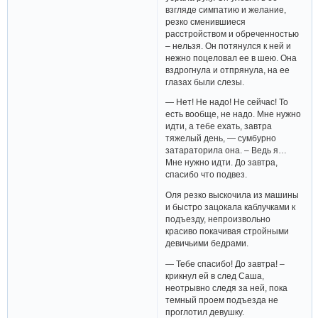
взгляде симпатию и желание,
резко сменившиеся
расстройством и обреченностью
– нельзя. Он потянулся к ней и
нежно поцеловал ее в шею. Она
вздрогнула и отпрянула, на ее
глазах были слезы.
— Нет! Не надо! Не сейчас! То
есть вообще, не надо. Мне нужно
идти, а тебе ехать, завтра
тяжелый день, — сумбурно
затараторила она. – Ведь я…
Мне нужно идти. До завтра,
спасибо что подвез.
Оля резко выскочила из машины
и быстро зацокала каблучками к
подъезду, непроизвольно
красиво покачивая стройными
девичьими бедрами.
— Тебе спасибо! До завтра! –
крикнул ей в след Саша,
неотрывно следя за ней, пока
темный проем подъезда не
проглотил девушку.