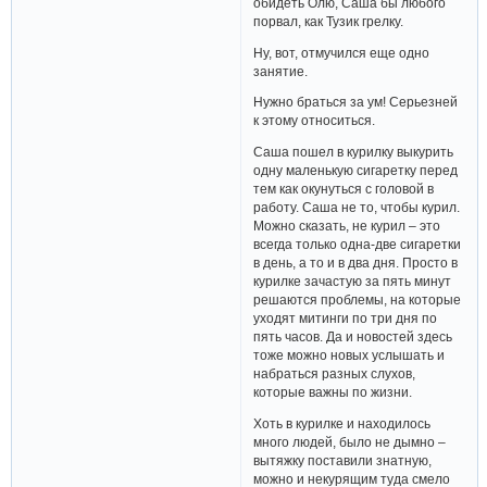
обидеть Олю, Саша бы любого
порвал, как Тузик грелку.
Ну, вот, отмучился еще одно
занятие.
Нужно браться за ум! Серьезней
к этому относиться.
Саша пошел в курилку выкурить
одну маленькую сигаретку перед
тем как окунуться с головой в
работу. Саша не то, чтобы курил.
Можно сказать, не курил – это
всегда только одна-две сигаретки
в день, а то и в два дня. Просто в
курилке зачастую за пять минут
решаются проблемы, на которые
уходят митинги по три дня по
пять часов. Да и новостей здесь
тоже можно новых услышать и
набраться разных слухов,
которые важны по жизни.
Хоть в курилке и находилось
много людей, было не дымно –
вытяжку поставили знатную,
можно и некурящим туда смело