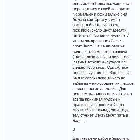
английского Саша все чаще стал
пересекаться с Олей по работе.
Формально и официально она
была секретарем у самого
главного босса – человека
пожилого, около шестидесяти
пяти, очень умного и мудрого. И
что очень нравилось Саше –
спокойного. Саша никогда не
видел, чтобы «наш Петрович»
(так за глаза назвали директора
Ивана Петровича) ругался или
сильно нервничал. Однако, все
его очень уважали и боялись – он
был человек слова, ничего не
забывал – ни хорошее, ни плохое
— мог простить, а мог и… Для
него незаменимых не было. И он
всегда принимал мудрые и
правильные решения. Саша
мечтал быть таким дедом, когда
ему стукнет шестьдесят пять и
далее…
3
Был аврал на работе (впрочем,