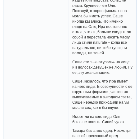
надуть или покусать, большие
глаза. Крупнее, чем Оля.
Пожалуй, в порнофильмах она
могла бы иметь успех. Саше
иногда казалось, что именно
глядя на Олю, Ира постепенно
стала, что ли, больше следить за
собой и перестала носить маску
лица стиля naturale – когда все
натуральное, ни тебе туши, ни
помады, ни теней.
Саша стиль «натурэль» на лице
и в волосах девушек не любил. Ну
ее, эту эмансипацию.
Саше, казалось, что Ира имеет
на него виды. В совокупности с ее
округлыми формами, частенько
выпячиваемые в выгодном свете,
Саше нередко приходили на ум
мысли «ох, как я бы вдул».
Имеет ли на кого виды Оля –
было не понять. Синий чулок.
Тамара была молодец. Несмотря
на свой преклонный пред