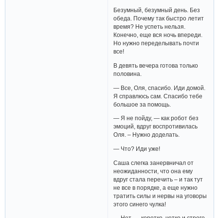
Безумный, безумный день. Без
обеда. Почему так быстро летит
время? Не успеть нельзя.
Конечно, еще вся ночь впереди.
Но нужно переделывать почти
все!
В девять вечера готова только
половина.
— Все, Оля, спасибо. Иди домой.
Я справлюсь сам. Спасибо тебе
большое за помощь.
— Я не пойду, — как робот без
эмоций, вдруг воспротивилась
Оля. – Нужно доделать.
— Что? Иди уже!
Саша слегка занервничал от
неожиданности, что она ему
вдруг стала перечить – и так тут
не все в порядке, а еще нужно
тратить силы и нервы на уговоры
этого синего чулка!
— Нет, — коротко, четко и строго