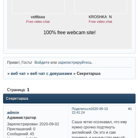
Привет, Гость!
Войдите
или
зарегистрируйтесь
.
»
веб чат
»
веб чат с девушками
»
Секретарша
Страница:
1
Секретарша
Поделиться
2020-09-10
1
admin
22:41:24
Администратор
Саша четко осознавал, что ему
Зарегистрирован
: 2020-09-02
нужно срочно подтянуть
Приглашений:
0
английский. Он это и сам
Сообщений:
45
понимал, и начальство ему об