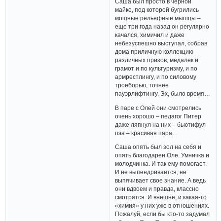
Саша был просто в черной
майке, под которой бугрились
мощные рельефные мышцы –
еще три года назад он регулярно
качался, химичил и даже
небезуспешно выступал, собрав
дома приличную коллекцию
различных призов, медалек и
грамот и по культуризму, и по
армрестлингу, и по силовому
троеборью, точнее
пауэрлифтингу. Эх, было время…
В паре с Олей они смотрелись
очень хорошо – педагог Питер
даже ляпнул на них – бьютифул
пэа – красивая пара…
Саша опять был зол на себя и
опять благодарен Оле. Умничка и
молодчинка. И так ему помогает.
И не выпендривается, не
выпячивает свое знание. А ведь
они вдвоем и правда, классно
смотрятся. И внешне, и какая-то
«химия» у них уже в отношениях.
Пожалуй, если бы кто-то задумал