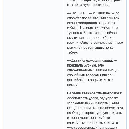
ответила чулок-несмеяна.
— Ну… Да… — у Саши не было
слов от злости, что Оля ему так
безапелляционно возражает
сейчас. Никогда не перечила, а
тут она взбрыкивает, а сейчас
ему ну так не до нее. «Да-да,
извини, Оля, но сейчас у меня все
мысли о презентации, не до
тебя».
— Давай следующий слайд, —
прервала бурные, еле
сдерживаемые Сашины эмоции
спокойным голосом Оля по–
английски. – Графики. Что с
ними?
Ее убийственное хладнокровие и
деловитость удава, вдруг резко
успокоили психи и нервы Саши.
Он долго внимательно посмотрел
на Олю, которая тупо уставилась
в экран монитора, глубоко
вдохнул, медленно выдохнул и
уже совсем спокойно, правда с