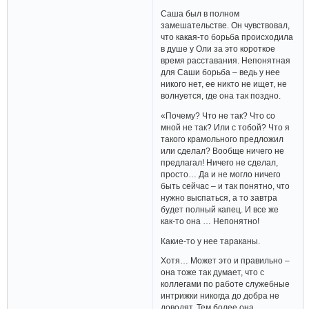
Саша был в полном
замешательстве. Он чувствовал,
что какая-то борьба происходила
в душе у Оли за это короткое
время расставания. Непонятная
для Саши борьба – ведь у нее
никого нет, ее никто не ищет, не
волнуется, где она так поздно.
«Почему? Что не так? Что со
мной не так? Или с тобой? Что я
такого крамольного предложил
или сделал? Вообще ничего не
предлагал! Ничего не сделал,
просто… Да и не могло ничего
быть сейчас – и так понятно, что
нужно выспаться, а то завтра
будет полный капец. И все же
как-то она … Непонятно!
Какие-то у нее тараканы.
Хотя… Может это и правильно –
она тоже так думает, что с
коллегами по работе служебные
интрижки никогда до добра не
доводят. Тем более она