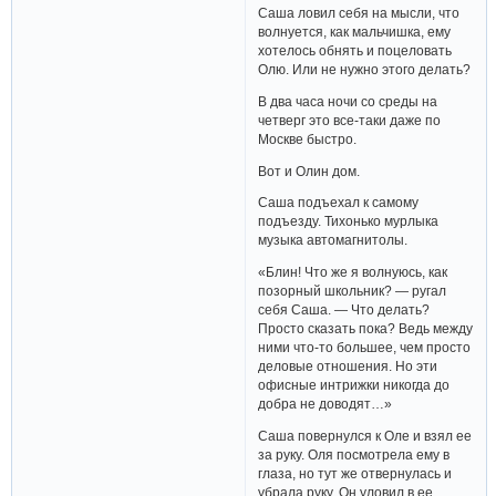
Саша ловил себя на мысли, что
волнуется, как мальчишка, ему
хотелось обнять и поцеловать
Олю. Или не нужно этого делать?
В два часа ночи со среды на
четверг это все-таки даже по
Москве быстро.
Вот и Олин дом.
Саша подъехал к самому
подъезду. Тихонько мурлыка
музыка автомагнитолы.
«Блин! Что же я волнуюсь, как
позорный школьник? — ругал
себя Саша. — Что делать?
Просто сказать пока? Ведь между
ними что-то большее, чем просто
деловые отношения. Но эти
офисные интрижки никогда до
добра не доводят…»
Саша повернулся к Оле и взял ее
за руку. Оля посмотрела ему в
глаза, но тут же отвернулась и
убрала руку. Он уловил в ее