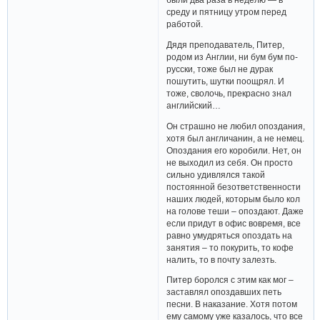
среду и пятницу утром перед
работой.
Дядя преподаватель, Питер,
родом из Англии, ни бум бум по-
русски, тоже был не дурак
пошутить, шутки поощрял. И
тоже, сволочь, прекрасно знал
английский…
Он страшно не любил опоздания,
хотя был англичанин, а не немец.
Опоздания его коробили. Нет, он
не выходил из себя. Он просто
сильно удивлялся такой
постоянной безответственности
наших людей, которым было кол
на голове теши – опоздают. Даже
если придут в офис вовремя, все
равно умудряться опоздать на
занятия – то покурить, то кофе
налить, то в почту залезть.
Питер боролся с этим как мог –
заставлял опоздавших петь
песни. В наказание. Хотя потом
ему самому уже казалось, что все