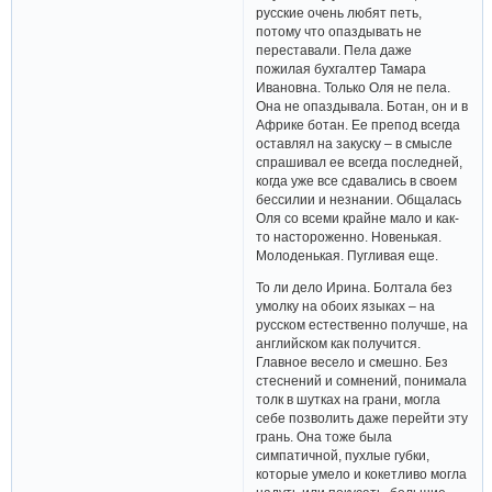
русские очень любят петь,
потому что опаздывать не
переставали. Пела даже
пожилая бухгалтер Тамара
Ивановна. Только Оля не пела.
Она не опаздывала. Ботан, он и в
Африке ботан. Ее препод всегда
оставлял на закуску – в смысле
спрашивал ее всегда последней,
когда уже все сдавались в своем
бессилии и незнании. Общалась
Оля со всеми крайне мало и как-
то настороженно. Новенькая.
Молоденькая. Пугливая еще.
То ли дело Ирина. Болтала без
умолку на обоих языках – на
русском естественно получше, на
английском как получится.
Главное весело и смешно. Без
стеснений и сомнений, понимала
толк в шутках на грани, могла
себе позволить даже перейти эту
грань. Она тоже была
симпатичной, пухлые губки,
которые умело и кокетливо могла