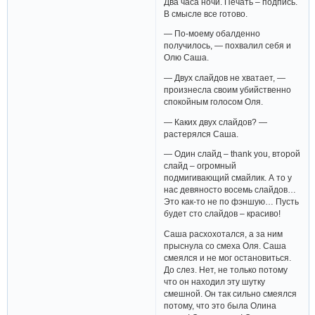
Два часа ночи. Печать – подпись.
В смысле все готово.
— По-моему обалденно
получилось, — похвалил себя и
Олю Саша.
— Двух слайдов не хватает, —
произнесла своим убийственно
спокойным голосом Оля.
— Каких двух слайдов? —
растерялся Саша.
— Один слайд – thank you, второй
слайд – огромный
подмигивающий смайлик. А то у
нас девяносто восемь слайдов…
Это как-то не по фэншую… Пусть
будет сто слайдов – красиво!
Саша расхохотался, а за ним
прыснула со смеха Оля. Саша
смеялся и не мог остановиться.
До слез. Нет, не только потому
что он находил эту шутку
смешной. Он так сильно смеялся
потому, что это была Олина