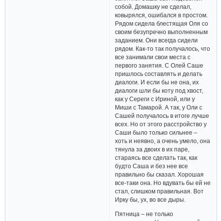
собой. Домашку не сделал,
ковырялся, ошибался в простом.
Рядом сидела блестящая Оля со
своим безупречно выполненным
заданием. Они всегда сидели
рядом. Как-то так получалось, что
все занимали свои места с
первого занятия. С Олей Саше
пришлось составлять и делать
диалоги. И если бы не она, их
диалоги шли бы коту под хвост,
как у Сереги с Ириной, или у
Миши с Тамарой. А так, у Оли с
Сашей получалось в итоге лучше
всех. Но от этого расстройство у
Саши было только сильнее –
хоть и неявно, а очень умело, она
тянула за двоих в их паре,
стараясь все сделать так, как
будто Саша и без нее все
правильно бы сказал. Хорошая
все-таки она. Но вдувать бы ей не
стал, слишком правильная. Вот
Ирку бы, ух, во все дыры.
Пятница – не только