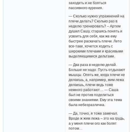
заходить и не бояться
пассивного курения.
— Сколько нужно упражнений на
плечи делать? Сколько раз в
неделю тренировать? – Артем
душил Сашу, стараясь понять и
усвоить для себя, как же ему
быстрее раскачать плечи. Лето
все-таки, хочется ходить с
широкими плечами и красивыми
выделяющимися дельтами.
— Два раза в неделю делай.
Больше не надо. Пусть отдыхают
мышцы. Опять же, когда плечи не
делаешь, а, например, жим лежа
делаешь, плечи ведь тоже
немного работают… — Саша
был не против поделиться
своими знаниями. Ему эта тема
была небезразлична.
— Да, точно, я тоже замечал.
Вроде ж жим лежа – это на грудь,
а у меня плечи ого как болят
потом…