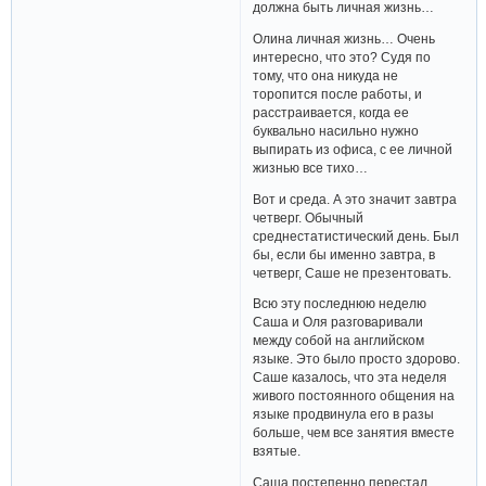
должна быть личная жизнь…
Олина личная жизнь… Очень
интересно, что это? Судя по
тому, что она никуда не
торопится после работы, и
расстраивается, когда ее
буквально насильно нужно
выпирать из офиса, с ее личной
жизнью все тихо…
Вот и среда. А это значит завтра
четверг. Обычный
среднестатистический день. Был
бы, если бы именно завтра, в
четверг, Саше не презентовать.
Всю эту последнюю неделю
Саша и Оля разговаривали
между собой на английском
языке. Это было просто здорово.
Саше казалось, что эта неделя
живого постоянного общения на
языке продвинула его в разы
больше, чем все занятия вместе
взятые.
Саша постепенно перестал