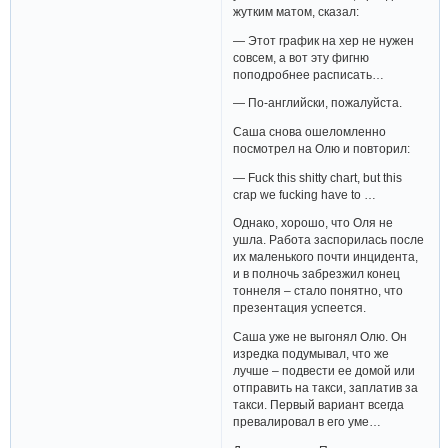
жутким матом, сказал:
— Этот график на хер не нужен
совсем, а вот эту фигню
поподробнее расписать…
— По-английски, пожалуйста.
Саша снова ошеломленно
посмотрел на Олю и повторил:
— Fuck this shitty chart, but this
crap we fucking have to …
Однако, хорошо, что Оля не
ушла. Работа заспорилась после
их маленького почти инцидента,
и в полночь забрезжил конец
тоннеля – стало понятно, что
презентация успеется.
Саша уже не выгонял Олю. Он
изредка подумывал, что же
лучше – подвести ее домой или
отправить на такси, заплатив за
такси. Первый вариант всегда
превалировал в его уме…