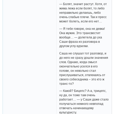
— Болят, значит растут. Хотя, от
жима лежа если болят, то либо
неправильно делаешь, либо
очень слабые плечи. Так и пресс
может болеть, если его нет…
— Я тебе говорю, она не девка!
Она мужик. Это трансвестит
вообще… — долетела до уха
Саши фраза из разговора в
другом углу курилки.
Саша не слушал тот разговор, и
до него не сразу дошли значения
слов. Однако, когда смысл
окончательно уселся в его
голове, он невольно стал
прислушиваться, отвлекаясь от
своего собеседника – это кто ж
транс-то?
— Какой? Бицепс? А-а, трицепс,
ну да, он тоже там очень
работает… — у Саши даже стало
получаться немного невпопад
отвечать начинающему
культуристу.