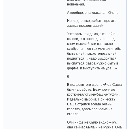
новенькая.
А вообще, она классная. Очень.
Но ладно, все, забыть про это –
завтра презентация!»
Уже засыпая дома, с кашей в
голове, его последние перед
сном мысли были все также
сумбурны – «я так мечтал, чтобы
быть с ней, так хотелось к ней
подняться… надо умудриться
выспаться, завра нужно быть в
форме, и выступить на ура…»
6
В полдевятого в день «Че» Саша
был на работе. Безупречные
костюм-галстук-рубашка-туфли.
Идеально выбрит. Прическа?
Саша стригся всегда очень
коротко, здесь проблема не
стояла.
Оли нигде не было видно – ну,
она сейчас была и не нужна. Она