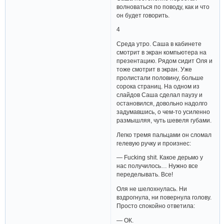
волноваться по поводу, как и что
он будет говорить.
4
Среда утро. Саша в кабинете
смотрит в экран компьютера на
презентацию. Рядом сидит Оля и
тоже смотрит в экран. Уже
пролистали половину, больше
сорока страниц. На одном из
слайдов Саша сделал паузу и
остановился, довольно надолго
задумавшись, о чем-то усиленно
размышляя, чуть шевеля губами.
Легко тремя пальцами он сломал
гелевую ручку и произнес:
— Fucking shit. Какое дерьмо у
нас получилось… Нужно все
переделывать. Все!
Оля не шелохнулась. Ни
вздрогнула, ни повернула голову.
Просто спокойно ответила:
— ОК.