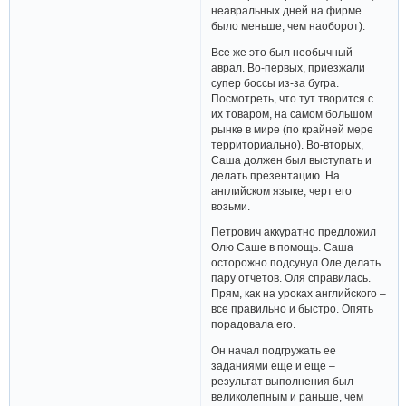
неавральных дней на фирме
было меньше, чем наоборот).
Все же это был необычный
аврал. Во-первых, приезжали
супер боссы из-за бугра.
Посмотреть, что тут творится с
их товаром, на самом большом
рынке в мире (по крайней мере
территориально). Во-вторых,
Саша должен был выступать и
делать презентацию. На
английском языке, черт его
возьми.
Петрович аккуратно предложил
Олю Саше в помощь. Саша
осторожно подсунул Оле делать
пару отчетов. Оля справилась.
Прям, как на уроках английского –
все правильно и быстро. Опять
порадовала его.
Он начал подгружать ее
заданиями еще и еще –
результат выполнения был
великолепным и раньше, чем