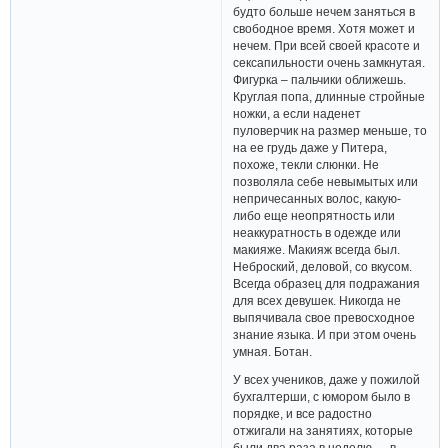
будто больше нечем заняться в
свободное время. Хотя может и
нечем. При всей своей красоте и
сексапильности очень замкнутая.
Фигурка – пальчики оближешь.
Круглая попа, длинные стройные
ножки, а если наденет
пуловерчик на размер меньше, то
на ее грудь даже у Питера,
похоже, текли слюнки. Не
позволяла себе невымытых или
непричесанных волос, какую-
либо еще неопрятность или
неаккуратность в одежде или
макияже. Макияж всегда был.
Неброский, деловой, со вкусом.
Всегда образец для подражания
для всех девушек. Никогда не
выпячивала свое превосходное
знание языка. И при этом очень
умная. Ботан.
У всех учеников, даже у пожилой
бухгалтерши, с юмором было в
порядке, и все радостно
отжигали на занятиях, которые
были два раза в неделю — в