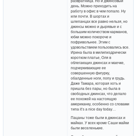
развратница. Но и джинсовый
день. Можно приходить на
работу в офис в чем попало. Ну
или почти. В шортах и
шлепанцах все равно нельзя, но
джинсы можно и дырявые и с
большим количеством карманов,
юбки можно покороче и
пофривольнее. Этим с
удовольствием пользовались все.
Ирина была в милипиздрически
коротком платье, Оля в
облегающих джинсах и маечке,
подчеркивающие ее
совершенную фигурку,
обалденные ноги, попу и грудь.
Даже Тамара, которая хоть и
пришла без пары, но была в
свободных джинсах, что делало
ее похожей на настоящую
американку, особенно со словами
типа it’s a nice day today…
Пацаны тоже были в джинсах и
майках. У всех кроме Саши майки
были веселенькие.