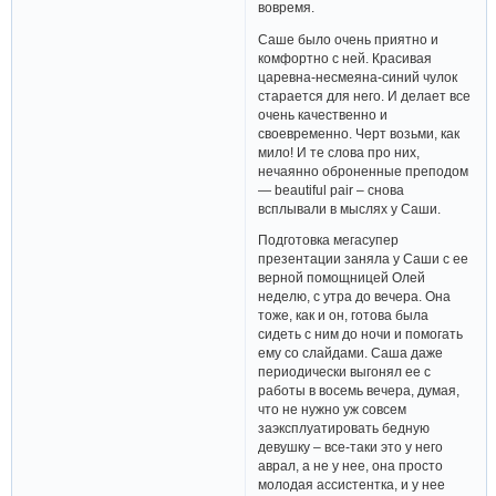
вовремя.
Саше было очень приятно и
комфортно с ней. Красивая
царевна-несмеяна-синий чулок
старается для него. И делает все
очень качественно и
своевременно. Черт возьми, как
мило! И те слова про них,
нечаянно оброненные преподом
— beautiful pair – снова
всплывали в мыслях у Саши.
Подготовка мегасупер
презентации заняла у Саши с ее
верной помощницей Олей
неделю, с утра до вечера. Она
тоже, как и он, готова была
сидеть с ним до ночи и помогать
ему со слайдами. Саша даже
периодически выгонял ее с
работы в восемь вечера, думая,
что не нужно уж совсем
заэксплуатировать бедную
девушку – все-таки это у него
аврал, а не у нее, она просто
молодая ассистентка, и у нее