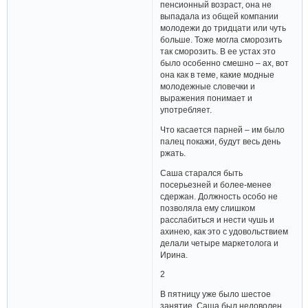
пенсионный возраст, она не
выпадала из общей компании
молодежи до тридцати или чуть
больше. Тоже могла сморозить
так сморозить. В ее устах это
было особенно смешно – ах, вот
она как в теме, какие модные
молодежные словечки и
выражения понимает и
употребляет.
Что касается парней – им было
палец покажи, будут весь день
ржать.
Саша старался быть
посерьезней и более-менее
сдержан. Должность особо не
позволяла ему слишком
расслабиться и нести чушь и
ахинею, как это с удовольствием
делали четыре маркетолога и
Ирина.
2
В пятницу уже было шестое
занятие. Саша был недоволен