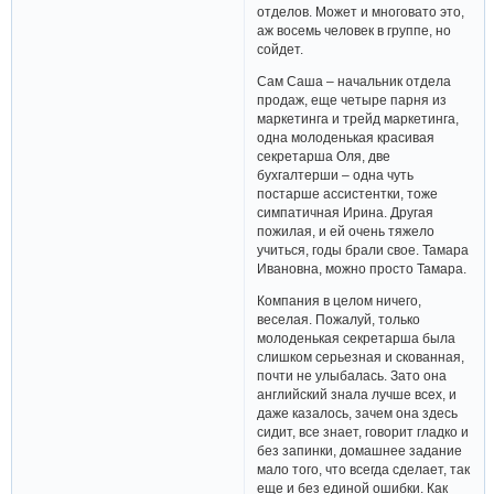
отделов. Может и многовато это,
аж восемь человек в группе, но
сойдет.
Сам Саша – начальник отдела
продаж, еще четыре парня из
маркетинга и трейд маркетинга,
одна молоденькая красивая
секретарша Оля, две
бухгалтерши – одна чуть
постарше ассистентки, тоже
симпатичная Ирина. Другая
пожилая, и ей очень тяжело
учиться, годы брали свое. Тамара
Ивановна, можно просто Тамара.
Компания в целом ничего,
веселая. Пожалуй, только
молоденькая секретарша была
слишком серьезная и скованная,
почти не улыбалась. Зато она
английский знала лучше всех, и
даже казалось, зачем она здесь
сидит, все знает, говорит гладко и
без запинки, домашнее задание
мало того, что всегда сделает, так
еще и без единой ошибки. Как