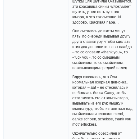
шутка! Оля шутила! Оказывается,
эта красавица синий чулок умеет
шутить, у нее есть чувство
юмора, а это так смешно. И
здорово. Красивая пара…
Они смеялись до икоты минут
пять, по очереди вырывая друг у
друга клавиатуру, чтобы сделать
этих два дополнительных слайда
– то со словами «thank you», то
«fuck you», то со смешным
смайликом, то со смайликом,
показывающим средний палец.
Вдруг оказалось, что Оля
нормальная озорная девчонка,
которая – да! – не стеснялась и
не боялась босса Сашу, чтобы
отталкивать его от компьютера,
вырывать из его рук мышку и
клавиатуру, чтобы изгаляться над
смайликами и словами merci,
danke schoen, scheisse, thank you
motherfuckers.
Окончательно обессилев от
борьбы за комп, от смеха и,