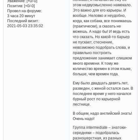
Уважение:
[+0/-0]
этом недвусмысленно намекало.
Позитив:
[+0/-0]
Это важно для его карьеры. И
Провел на форуме:
вообще. Неловко и неудобно,
3 часа 20 минут
Последний визит:
когда, как собака, все понимаешь
2021-05-03 23:35:02
(практически), а сказать не
можешь. А надо бы! И ведь есть
что сказать. Но какой-то барьер
не пускает, стеснение,
невозможно подобрать слова, и
правильно построить
предложение занимает слишком
много времени. К тому же
количество времен в этом языке,
больше, чем времен года.
Ему было двадцать девять лет,
разведен, с женой остался сын. В
последнее время у него начался
бурный рост по карьерной
лестнице.
В общем, надо английский знать!
Очень надо!
Группа intermediate – знатоки-
середняки – подобралась
разношерстная, из разных