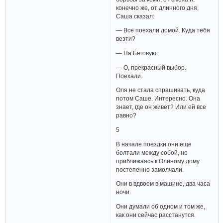
конечно же, от длинного дня,
Саша сказал:
— Все поехали домой. Куда тебя
везти?
— На Беговую.
— О, прекрасный выбор.
Поехали.
Оля не стала спрашивать, куда
потом Саше. Интересно. Она
знает, где он живет? Или ей все
равно?
5
В начале поездки они еще
болтали между собой, но
приближаясь к Олиному дому
постепенно замолчали.
Они в вдвоем в машине, два часа
ночи.
Они думали об одном и том же,
как они сейчас расстанутся.