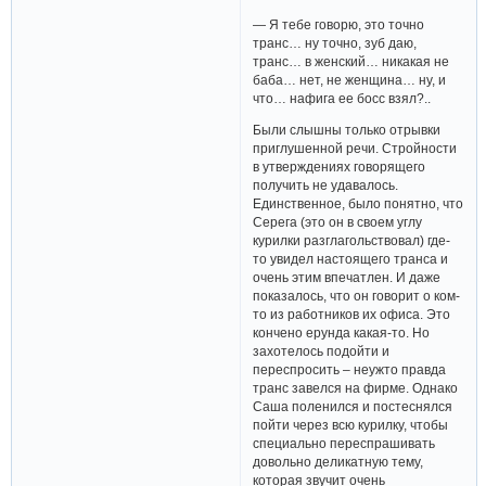
— Я тебе говорю, это точно
транс… ну точно, зуб даю,
транс… в женский… никакая не
баба… нет, не женщина… ну, и
что… нафига ее босс взял?..
Были слышны только отрывки
приглушенной речи. Стройности
в утверждениях говорящего
получить не удавалось.
Единственное, было понятно, что
Серега (это он в своем углу
курилки разглагольствовал) где-
то увидел настоящего транса и
очень этим впечатлен. И даже
показалось, что он говорит о ком-
то из работников их офиса. Это
кончено ерунда какая-то. Но
захотелось подойти и
переспросить – неужто правда
транс завелся на фирме. Однако
Саша поленился и постеснялся
пойти через всю курилку, чтобы
специально переспрашивать
довольно деликатную тему,
которая звучит очень