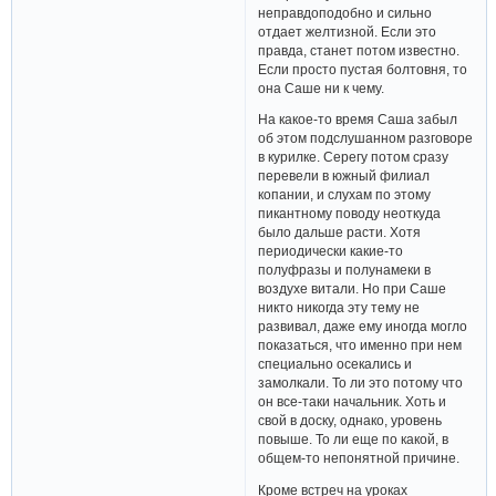
неправдоподобно и сильно
отдает желтизной. Если это
правда, станет потом известно.
Если просто пустая болтовня, то
она Саше ни к чему.
На какое-то время Саша забыл
об этом подслушанном разговоре
в курилке. Серегу потом сразу
перевели в южный филиал
копании, и слухам по этому
пикантному поводу неоткуда
было дальше расти. Хотя
периодически какие-то
полуфразы и полунамеки в
воздухе витали. Но при Саше
никто никогда эту тему не
развивал, даже ему иногда могло
показаться, что именно при нем
специально осекались и
замолкали. То ли это потому что
он все-таки начальник. Хоть и
свой в доску, однако, уровень
повыше. То ли еще по какой, в
общем-то непонятной причине.
Кроме встреч на уроках