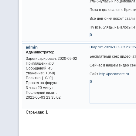
Улыбнулась и поцеловала
Пока я целовался с Кристин
Все девчонки вокруг стали
Ну всё, блядь, началось! 
0
admin
Поделиться
2021-05-03 23:33:
Администратор
Бесплатный секс видеоча
Зарегистрирован
: 2020-09-02
Приглашений:
0
Сейчас в нашем видео сек
Сообщений:
45
Уважение:
[+0/-0]
Сайт
http://pocamere.ru
Позитив:
[+0/-0]
0
Провел на форуме:
3 часа 20 минут
Последний визит:
2021-05-03 23:35:02
Страница:
1