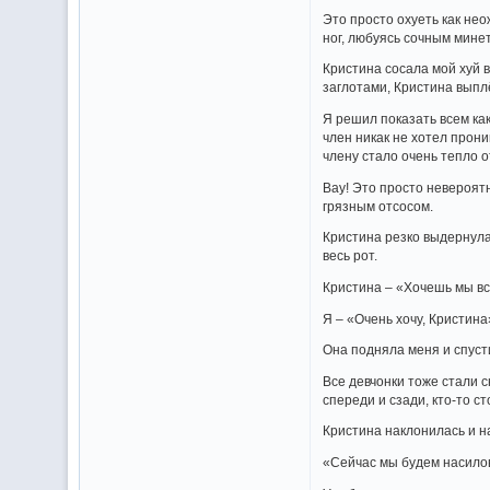
Это просто охуеть как нео
ног, любуясь сочным мине
Кристина сосала мой хуй в
заглотами, Кристина выпл
Я решил показать всем как
член никак не хотел прони
члену стало очень тепло 
Вау! Это просто невероятн
грязным отсосом.
Кристина резко выдернула 
весь рот.
Кристина – «Хочешь мы вс
Я – «Очень хочу, Кристина
Она подняла меня и спусти
Все девчонки тоже стали с
спереди и сзади, кто-то ст
Кристина наклонилась и н
«Сейчас мы будем насилов