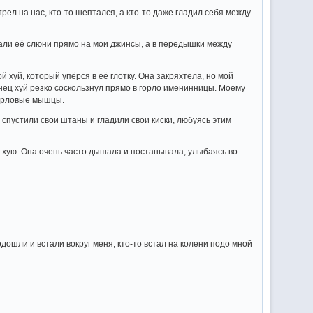
рел на нас, кто-то шептался, а кто-то даже гладил себя между
екали её слюни прямо на мои джинсы, а в передышки между
й хуй, который упёрся в её глотку. Она закряхтела, но мой
онец хуй резко соскользнул прямо в горло именинницы. Моему
 горловые мышцы.
е спустили свои штаны и гладили свои киски, любуясь этим
у хую. Она очень часто дышала и постанывала, улыбаясь во
дошли и встали вокруг меня, кто-то встал на колени подо мной