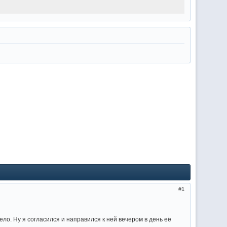
1
ло. Ну я согласился и направился к ней вечером в день её