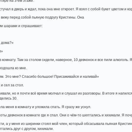
тире на 3-ем этаже.
стучал в дверь и ждал, пока она мне откроет. Я взял с собой букет цветом и к
я вижу перед собой пьяную подругу Кристины. Она
ми шарами и спрашивает:
а дома?»
и»
 комнату. Там за столом сидели, наверное, 10 девчонок и все пили алкоголь. Я
подошла ко мне.
им. Это мне? Спасибо большое! Присаживайся и наливай»
и сел за стол.
ивали, но я почти всё время молчал и слушал их разговоры. В итоге я напился 
делись 30.
ла меня в комнату и уложила спать. Я сразу же уснул.
ты девчонок в комнате где я спал. Они о чём-то шептались и хихикали. Я почув
ти, а у меня из ширинки стоял мой член, который обсасывала пьяная Кристина
тались друг с другом, хихикали.