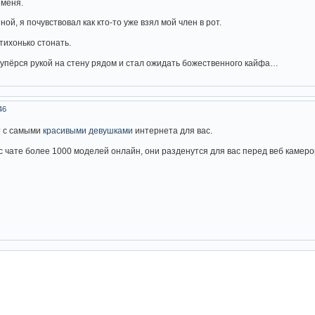
 меня.
ой, я почувствовал как кто-то уже взял мой член в рот.
 тихонько стонать.
Я упёрся рукой на стену рядом и стал ожидать божественного кайфа…
46
т с самыми
красивыми девушками
интернета для вас.
с чате более 1000 моделей онлайн, они разденутся для вас перед веб камеро