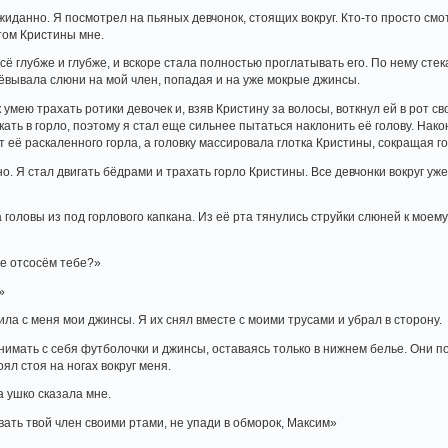
жиданно. Я посмотрел на пьяных девчонок, стоящих вокруг. Кто-то просто смот
том Кристины мне.
сё глубже и глубже, и вскоре стала полностью проглатывать его. По нему ст
ёвывала слюни на мой член, попадая и на уже мокрые джинсы.
 умею трахать ротики девочек и, взяв Кристину за волосы, воткнул ей в рот сво
кать в горло, поэтому я стал еще сильнее пытаться наклонить её голову. Нак
от её раскаленного горла, а головку массировала глотка Кристины, сокращая
о. Я стал двигать бёдрами и трахать горло Кристины. Все девчонки вокруг уж
головы из под горлового капкана. Из её рта тянулись струйки слюней к моем
е отсосём тебе?»
»
ла с меня мои джинсы. Я их снял вместе с моими трусами и убрал в сторону.
нимать с себя футболочки и джинсы, оставаясь только в нижнем белье. Они по
оял стоя на ногах вокруг меня.
а ушко сказала мне.
ать твой член своими ртами, не упади в обморок, Максим»