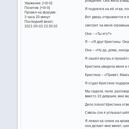
рождения. Она жила в квар
Уважение:
[+0/-0]
Позитив:
[+0/-0]
Я поднялся на её этаж, по
Провел на форуме:
3 часа 20 минут
Вот дверь открывается и 
Последний визит:
смотрит на меня огромны
2021-05-03 23:35:02
Она – «Ты кто?»
Я – «Я друг Кристины. Он
Она – «Ну да, дома, заход
Я зашёл внутрь и прошёл в
Кристина увидела меня и 
Кристина – «Привет, Макс
Я отдал Кристине подарок 
Мы сидели, пили, разговар
вместо 10 девушек, мне ви
Дело плохо! Кристина отве
Сквозь сон я услышал шёпо
Я лежал на спине на крова
она делает мне минет, шеп